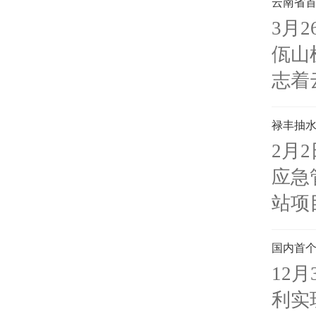
云南省
3月
佤山
志着
禄丰抽水
2月
应急
站项
国内首个
12
利实