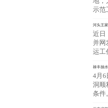
地，
示范
河头王
近日
并网
运工
禄丰抽水
4月
洞顺
条件